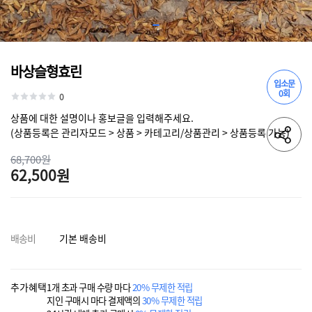
바상슬형효린
입소문
0회
0
상품에 대한 설명이나 홍보글을 입력해주세요.
(상품등록은 관리자모드 > 상품 > 카테고리/상품관리 > 상품등록 가능)
68,700원
62,500원
배송비
기본 배송비
추가혜택
1개 초과 구매 수량 마다
20% 무제한 적립
지인 구매시 마다 결제액의
30% 무제한 적립