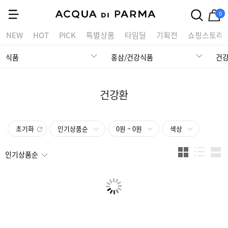
0
NEW
HOT
PICK
특별상품
타임딜
기획전
쇼핑스토리
식품
홍삼/건강식품
건
건강환
초기화
인기상품순
0원 ~ 0원
색상
인기상품순