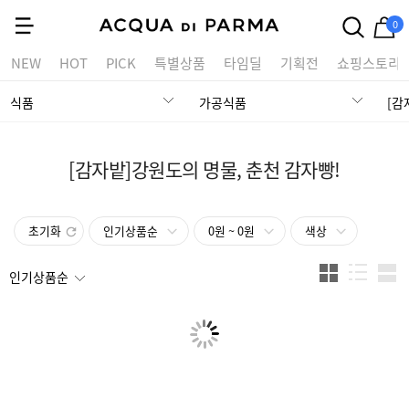
0
NEW
HOT
PICK
특별상품
타임딜
기획전
쇼핑스토리
식품
가공식품
[감자밭]강원도의 명물, 춘천 감자빵!
초기화
인기상품순
0원 ~ 0원
색상
인기상품순