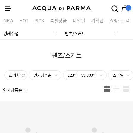
0
NEW
HOT
PICK
특별상품
타임딜
기획전
쇼핑스토리
영캐주얼
팬츠/스커트
팬츠/스커트
초기화
인기상품순
123원 ~ 99,900원
스타일
인기상품순