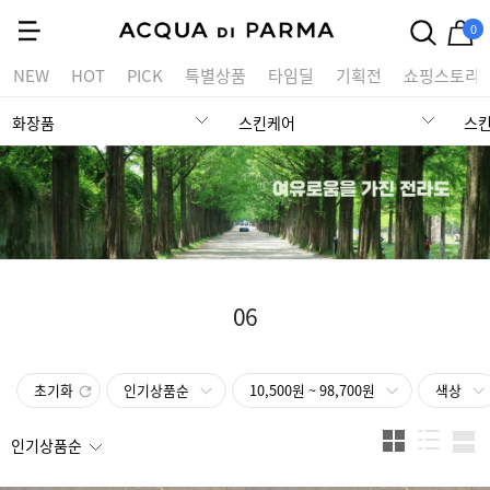
0
NEW
HOT
PICK
특별상품
타임딜
기획전
쇼핑스토리
화장품
스킨케어
스킨
06
초기화
인기상품순
10,500원 ~ 98,700원
색상
인기상품순