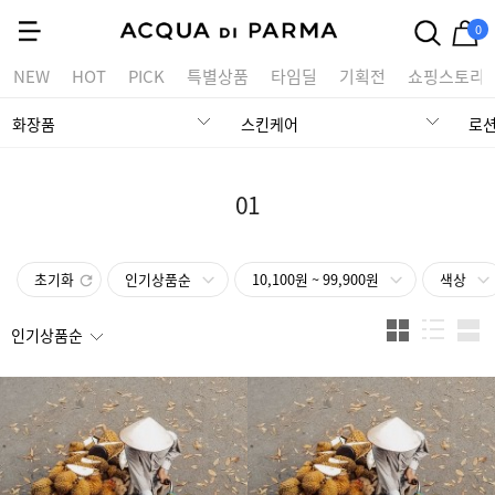
0
NEW
HOT
PICK
특별상품
타임딜
기획전
쇼핑스토리
화장품
스킨케어
로션
01
초기화
인기상품순
10,100원 ~ 99,900원
색상
인기상품순