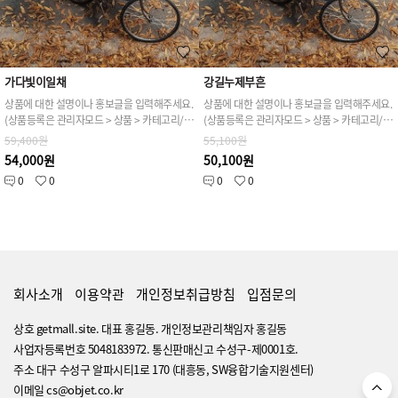
가다빛이일채
강길누제부흔
상품에 대한 설명이나 홍보글을 입력해주세요.
상품에 대한 설명이나 홍보글을 입력해주세요.
(상품등록은 관리자모드 > 상품 > 카테고리/상품관리 > 상품등록 가능)
(상품등록은 관리자모드 > 상품 > 카테고리/상품관리 > 상품등록 가능)
59,400원
55,100원
54,000원
50,100원
0
0
0
0
회사소개
이용약관
개인정보취급방침
입점문의
상호 getmall.site. 대표 홍길동. 개인정보관리책임자 홍길동
사업자등록번호 5048183972. 통신판매신고 수성구-제0001호.
주소 대구 수성구 알파시티1로 170 (대흥동, SW융합기술지원센터)
이메일 cs@objet.co.kr