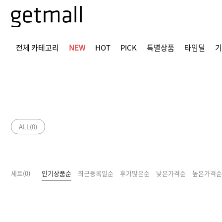
전체 카테고리
NEW
HOT
PICK
특별상품
타임딜
기
ALL
(0)
세트(0)
인기상품순
최근등록일순
후기많은순
낮은가격순
높은가격순