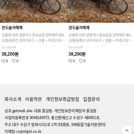
관도솔자해혜
관도솔자해혜
상품에 대한 설명이나 홍보글을 입력해주세요.
상품에 대한 설명이나 홍보글을 입력해주세요.
(상품등록은 관리자모드 > 상품 > 카테고리/상품관리 > 상품등록 가능)
(상품등록은 관리자모드 > 상품 > 카테고리/상품관리 > 상품등록 가능)
42,000원
42,000원
38,200원
38,200원
0
0
0
0
회사소개
이용약관
개인정보취급방침
입점문의
상호 getmall.site. 대표 홍길동. 개인정보관리책임자 홍길동
사업자등록번호 5048183972. 통신판매신고 수성구-제0001호.
주소 대구 수성구 알파시티1로 170 (대흥동, SW융합기술지원센터)
이메일 cs@objet.co.kr