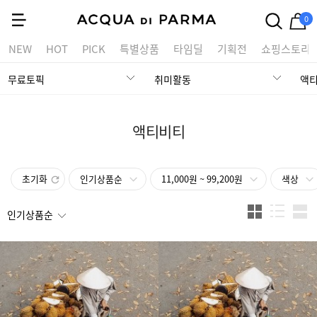
0
NEW
HOT
PICK
특별상품
타임딜
기획전
쇼핑스토리
무료토픽
취미활동
액
액티비티
초기화
인기상품순
11,000원 ~ 99,200원
색상
인기상품순