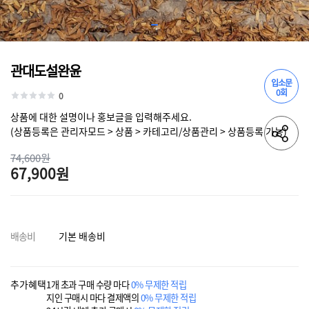
관대도설완윤
입소문
0회
0
상품에 대한 설명이나 홍보글을 입력해주세요.
(상품등록은 관리자모드 > 상품 > 카테고리/상품관리 > 상품등록 가능)
74,600원
67,900원
배송비
기본 배송비
추가혜택
1개 초과 구매 수량 마다
0% 무제한 적립
지인 구매시 마다 결제액의
0% 무제한 적립