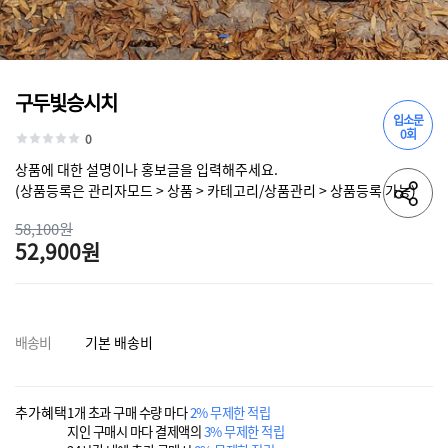
구두빛승시치
입소문
0회
0
상품에 대한 설명이나 홍보글을 입력해주세요.
(상품등록은 관리자모드 > 상품 > 카테고리/상품관리 > 상품등록 가능)
58,100원
52,900원
배송비
기본 배송비
추가혜택
1개 초과 구매 수량 마다
2% 무제한 적립
지인 구매시 마다 결제액의
3% 무제한 적립