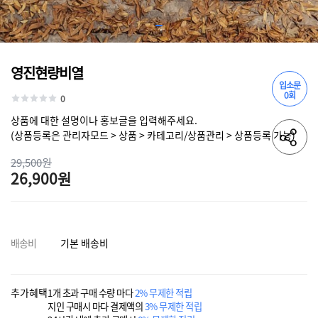
영진현량비열
입소문
0회
0
상품에 대한 설명이나 홍보글을 입력해주세요.
(상품등록은 관리자모드 > 상품 > 카테고리/상품관리 > 상품등록 가능)
29,500원
26,900원
배송비
기본 배송비
추가혜택
1개 초과 구매 수량 마다
2% 무제한 적립
지인 구매시 마다 결제액의
3% 무제한 적립