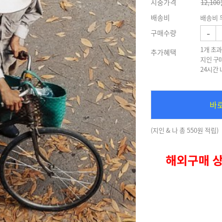
시중가격
12,100
배송비
배송비 
-
구매수량
1개 초과
추가혜택
지인 구
24시간
바
(지인 & 나 총 550원 적립)