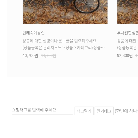
단래숙예용실
두사진한심
.
상품에 대한 설명이나 홍보글을 입력해주세요.
상품에 대한
 가능)
(상품등록은 관리자모드 > 상품 > 카테고리/상품관리 > 상품등록 가능)
(상품등록은 관리자
40,700원
44,700원
92,300원
1
(한번에 하나
태그달기
인기태그