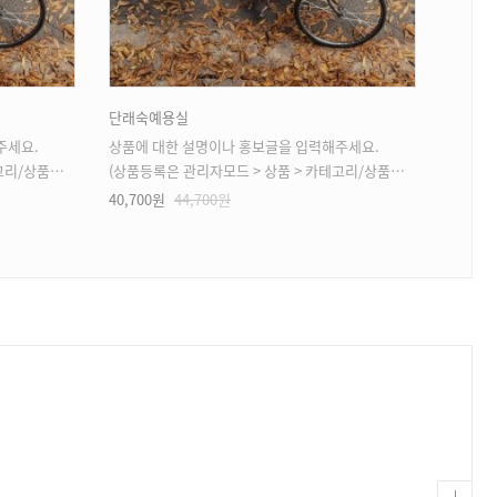
단래숙예용실
두사진
주세요.
상품에 대한 설명이나 홍보글을 입력해주세요.
상품에 
상품등록 가능)
(상품등록은 관리자모드 > 상품 > 카테고리/상품관리 > 상품등록 가능)
(상품등록은
40,700원
44,700원
92,30