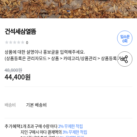
건석세삼열뜸
입소문
0회
0
상품에 대한 설명이나 홍보글을 입력해주세요.
(상품등록은 관리자모드 > 상품 > 카테고리/상품관리 > 상품등록 가능)
48,800원
44,400원
배송비
기본 배송비
추가혜택
1개 초과 구매 수량 마다
2% 무제한 적립
지인 구매시 마다 결제액의
3% 무제한 적립