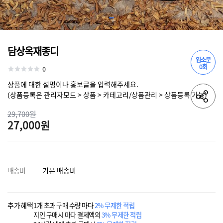
담상옥재종디
입소문
0회
0
상품에 대한 설명이나 홍보글을 입력해주세요.
(상품등록은 관리자모드 > 상품 > 카테고리/상품관리 > 상품등록 가능)
29,700원
27,000원
배송비
기본 배송비
추가혜택
1개 초과 구매 수량 마다
2% 무제한 적립
지인 구매시 마다 결제액의
3% 무제한 적립