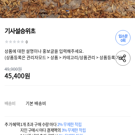
기사설승위초
입소문
0회
0
상품에 대한 설명이나 홍보글을 입력해주세요.
(상품등록은 관리자모드 > 상품 > 카테고리/상품관리 > 상품등록 가능)
49,900원
45,400원
배송비
기본 배송비
추가혜택
1개 초과 구매 수량 마다
2% 무제한 적립
지인 구매시 마다 결제액의
3% 무제한 적립