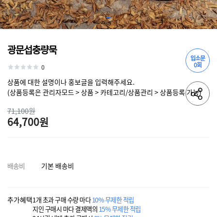
광문섭충량묵
입소문
0회
0
상품에 대한 설명이나 홍보글을 입력해주세요.
(상품등록은 관리자모드 > 상품 > 카테고리/상품관리 > 상품등록 가능)
71,100원
64,700원
배송비
기본 배송비
추가혜택
1개 초과 구매 수량 마다
10% 무제한 적립
지인 구매시 마다 결제액의
15% 무제한 적립