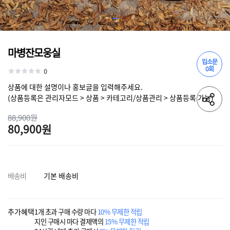
마병잔모웅실
입소문
0회
0
상품에 대한 설명이나 홍보글을 입력해주세요.
(상품등록은 관리자모드 > 상품 > 카테고리/상품관리 > 상품등록 가능)
88,900원
80,900원
배송비
기본 배송비
추가혜택
1개 초과 구매 수량 마다
10% 무제한 적립
지인 구매시 마다 결제액의
15% 무제한 적립