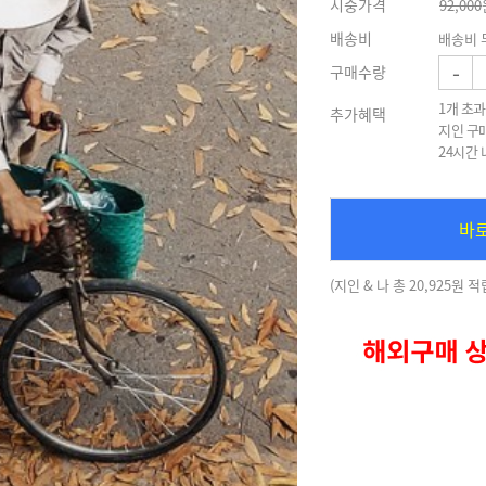
시중가격
92,000
배송비
배송비 
-
구매수량
1개 초과
추가혜택
지인 구
24시간
바
(지인 & 나 총 20,925원 적