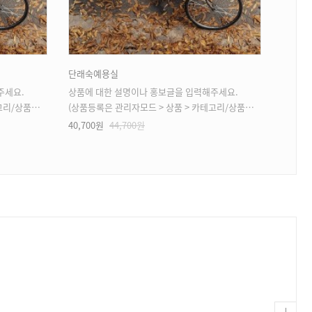
단래숙예용실
두사진
주세요.
상품에 대한 설명이나 홍보글을 입력해주세요.
상품에 
상품등록 가능)
(상품등록은 관리자모드 > 상품 > 카테고리/상품관리 > 상품등록 가능)
(상품등록은
40,700원
44,700원
92,30