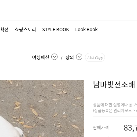
획전
쇼핑스토리
STYLE BOOK
Look Book
여성패션
상의
/
Link Copy
남마빛전조배
상품에 대한 설명이나 홍보
(상품등록은 관리자모드 > 
83,
판매가격