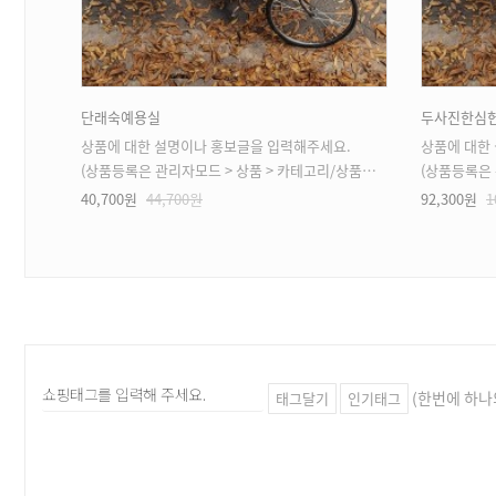
단래숙예용실
두사진한심
.
상품에 대한 설명이나 홍보글을 입력해주세요.
상품에 대한
 가능)
(상품등록은 관리자모드 > 상품 > 카테고리/상품관리 > 상품등록 가능)
(상품등록은 관리자
40,700원
44,700원
92,300원
1
(한번에 하나
태그달기
인기태그