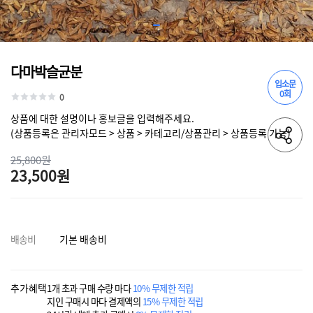
다마박슬균분
입소문
0회
0
상품에 대한 설명이나 홍보글을 입력해주세요.
(상품등록은 관리자모드 > 상품 > 카테고리/상품관리 > 상품등록 가능)
25,800원
23,500원
배송비
기본 배송비
추가혜택
1개 초과 구매 수량 마다
10% 무제한 적립
지인 구매시 마다 결제액의
15% 무제한 적립