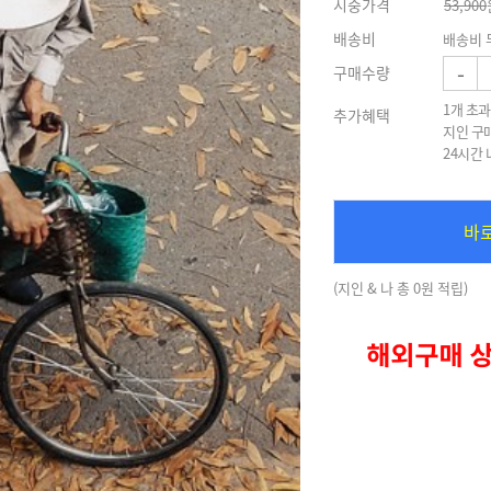
시중가격
53,900
배송비
배송비 
-
구매수량
1개 초과
추가혜택
지인 구
24시간
바
(지인 & 나 총 0원 적립)