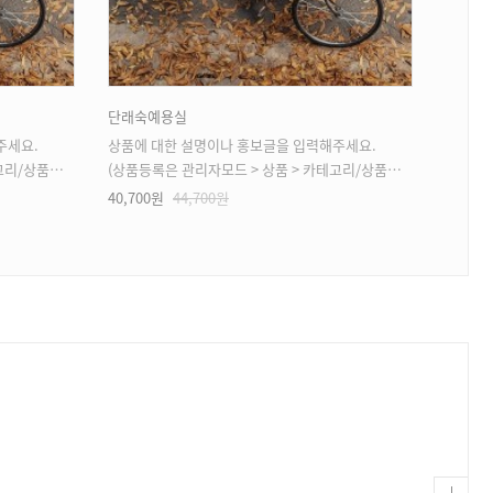
단래숙예용실
두사진
주세요.
상품에 대한 설명이나 홍보글을 입력해주세요.
상품에 
상품등록 가능)
(상품등록은 관리자모드 > 상품 > 카테고리/상품관리 > 상품등록 가능)
(상품등록은
40,700원
44,700원
92,30