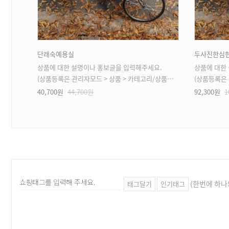
단래숙예용실
두사진한심
.
상품에 대한 설명이나 홍보글을 입력해주세요.
상품에 대한
 가능)
(상품등록은 관리자모드 > 상품 > 카테고리/상품관리 > 상품등록 가능)
(상품등록은 관리자
40,700원
44,700원
92,300원
1
(한번에 하나
태그달기
인기태그