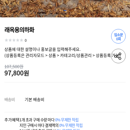
래옥용의하화
입소문
0회
0
상품에 대한 설명이나 홍보글을 입력해주세요.
(상품등록은 관리자모드 > 상품 > 카테고리/상품관리 > 상품등록 가능)
107,500원
97,800원
배송비
기본 배송비
추가혜택
1개 초과 구매 수량 마다
0% 무제한 적립
지인 구매시 마다 결제액의
0% 무제한 적립