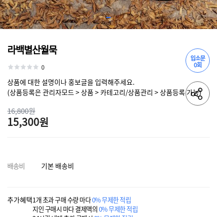
라백별산월묵
입소문
0회
0
상품에 대한 설명이나 홍보글을 입력해주세요.
(상품등록은 관리자모드 > 상품 > 카테고리/상품관리 > 상품등록 가능)
16,800원
15,300원
배송비
기본 배송비
추가혜택
1개 초과 구매 수량 마다
0% 무제한 적립
지인 구매시 마다 결제액의
0% 무제한 적립