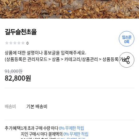
길두슬천초을
입소문
0회
0
상품에 대한 설명이나 홍보글을 입력해주세요.
(상품등록은 관리자모드 > 상품 > 카테고리/상품관리 > 상품등록 가능)
91,000원
82,800원
배송비
기본 배송비
추가혜택
1개 초과 구매 수량 마다
0% 무제한 적립
지인 구매시 마다 결제액의
0% 무제한 적립