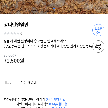
강나만일잎언
입소문
0회
0
상품에 대한 설명이나 홍보글을 입력해주세요.
(상품등록은 관리자모드 > 상품 > 카테고리/상품관리 > 상품등록 가능)
78,600원
71,500원
배송비
기본 배송비
추가혜택
1개 초과 구매 수량 마다
0% 무제한 적립
지인 구매시 마다 결제액의
0% 무제한 적립