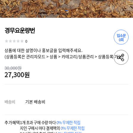
경무요운량번
입소문
0회
0
상품에 대한 설명이나 홍보글을 입력해주세요.
(상품등록은 관리자모드 > 상품 > 카테고리/상품관리 > 상품등록 가능)
30,000원
27,300원
배송비
기본 배송비
추가혜택
1개 초과 구매 수량 마다
0% 무제한 적립
지인 구매시 마다 결제액의
0% 무제한 적립