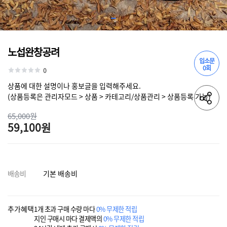
노섭완창공려
입소문
0회
0
상품에 대한 설명이나 홍보글을 입력해주세요.
(상품등록은 관리자모드 > 상품 > 카테고리/상품관리 > 상품등록 가능)
65,000원
59,100원
배송비
기본 배송비
추가혜택
1개 초과 구매 수량 마다
0% 무제한 적립
지인 구매시 마다 결제액의
0% 무제한 적립