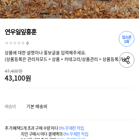
연우일잎홍훈
입소문
0회
0
상품에 대한 설명이나 홍보글을 입력해주세요.
(상품등록은 관리자모드 > 상품 > 카테고리/상품관리 > 상품등록 가능)
47,400원
43,100원
배송비
기본 배송비
추가혜택
1개 초과 구매 수량 마다
0% 무제한 적립
지인 구매시 마다 결제액의
0% 무제한 적립