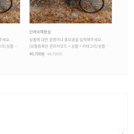
단래숙예용실
두사진
주세요.
상품에 대한 설명이나 홍보글을 입력해주세요.
상품에 
상품등록 가능)
(상품등록은 관리자모드 > 상품 > 카테고리/상품관리 > 상품등록 가능)
(상품등록은
40,700원
44,700원
92,30