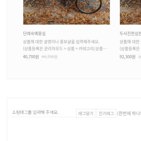
단래숙예용실
두사진한심
.
상품에 대한 설명이나 홍보글을 입력해주세요.
상품에 대한
 가능)
(상품등록은 관리자모드 > 상품 > 카테고리/상품관리 > 상품등록 가능)
(상품등록은 관리자
40,700원
44,700원
92,300원
1
(한번에 하나
태그달기
인기태그