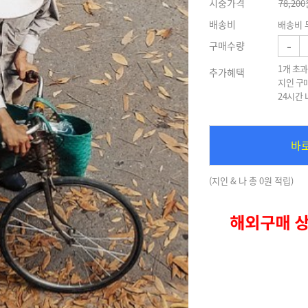
시중가격
78,200
배송비
배송비 
-
구매수량
1개 초과
추가혜택
지인 구
24시간
바
(지인 & 나 총 0원 적립)