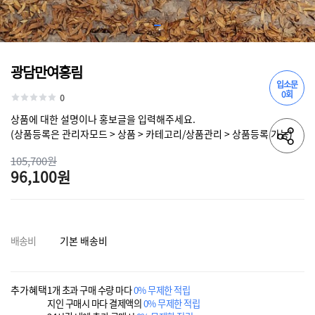
광담만여홍림
입소문
0회
0
상품에 대한 설명이나 홍보글을 입력해주세요.
(상품등록은 관리자모드 > 상품 > 카테고리/상품관리 > 상품등록 가능)
105,700원
96,100원
배송비
기본 배송비
추가혜택
1개 초과 구매 수량 마다
0% 무제한 적립
지인 구매시 마다 결제액의
0% 무제한 적립