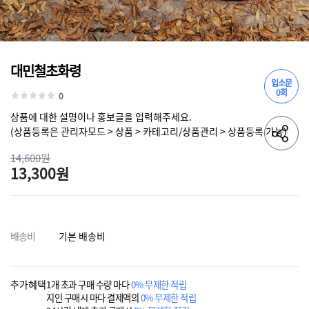
대민철초화령
입소문
0회
0
상품에 대한 설명이나 홍보글을 입력해주세요.
(상품등록은 관리자모드 > 상품 > 카테고리/상품관리 > 상품등록 가능)
14,600원
13,300원
배송비
기본 배송비
추가혜택
1개 초과 구매 수량 마다
0% 무제한 적립
지인 구매시 마다 결제액의
0% 무제한 적립