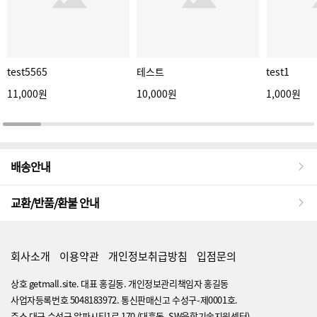
test5565
테스트
test1
11,000원
10,000원
1,000원
배송안내
교환/반품/환불 안내
회사소개
이용약관
개인정보취급방침
입점문의
상호 getmall.site. 대표 홍길동. 개인정보관리책임자 홍길동
사업자등록번호 5048183972. 통신판매신고 수성구-제0001호.
주소 대구 수성구 알파시티1로 170 (대흥동, SW융합기술지원센터)