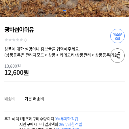
광바섭아위유
입소문
0회
0
상품에 대한 설명이나 홍보글을 입력해주세요.
(상품등록은 관리자모드 > 상품 > 카테고리/상품관리 > 상품등록 가능)
13,800원
12,600원
배송비
기본 배송비
추가혜택
1개 초과 구매 수량 마다
0% 무제한 적립
지인 구매시 마다 결제액의
0% 무제한 적립