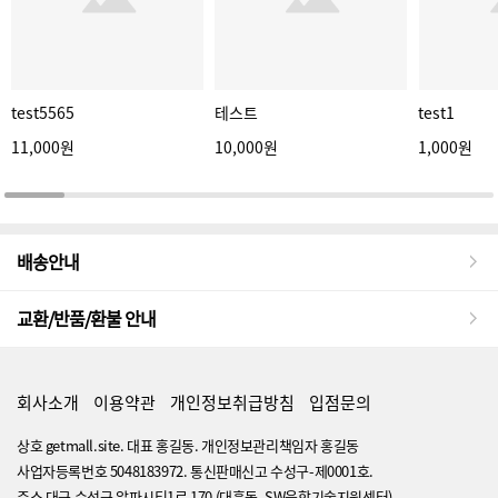
test5565
테스트
test1
11,000원
10,000원
1,000원
배송안내
교환/반품/환불 안내
회사소개
이용약관
개인정보취급방침
입점문의
상호 getmall.site. 대표 홍길동. 개인정보관리책임자 홍길동
사업자등록번호 5048183972. 통신판매신고 수성구-제0001호.
주소 대구 수성구 알파시티1로 170 (대흥동, SW융합기술지원센터)