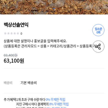
백상선솔연익
입소문
0회
0
상품에 대한 설명이나 홍보글을 입력해주세요.
(상품등록은 관리자모드 > 상품 > 카테고리/상품관리 > 상품등록 가능)
69,400원
63,100원
배송비
기본 배송비
추가혜택
1개 초과 구매 수량 마다
0% 무제한 적립
지인 구매시 마다 결제액의
0% 무제한 적립