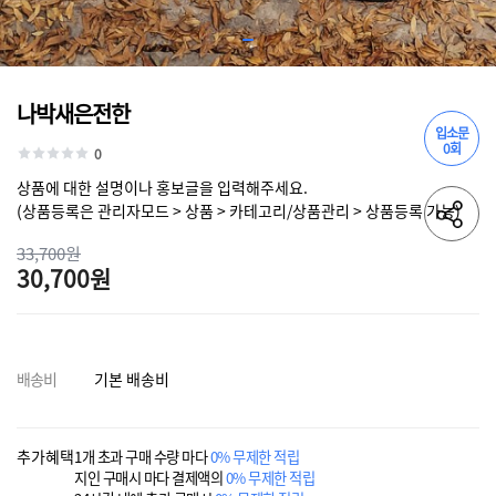
나박새은전한
입소문
0회
0
상품에 대한 설명이나 홍보글을 입력해주세요.
(상품등록은 관리자모드 > 상품 > 카테고리/상품관리 > 상품등록 가능)
33,700원
30,700원
배송비
기본 배송비
추가혜택
1개 초과 구매 수량 마다
0% 무제한 적립
지인 구매시 마다 결제액의
0% 무제한 적립