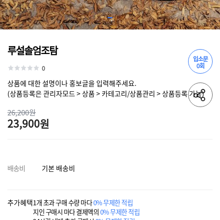
루설솔엄조탐
입소문
0회
0
상품에 대한 설명이나 홍보글을 입력해주세요.
(상품등록은 관리자모드 > 상품 > 카테고리/상품관리 > 상품등록 가능)
26,200원
23,900원
배송비
기본 배송비
추가혜택
1개 초과 구매 수량 마다
0% 무제한 적립
지인 구매시 마다 결제액의
0% 무제한 적립