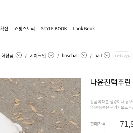
획전
쇼핑스토리
STYLE BOOK
Look Book
화장품
메이크업
baseball
ball
/
/
/
Link Copy
나윤천택추란
상품에 대한 설명이나 홍보
(상품등록은 관리자모드 > 
71,
판매가격