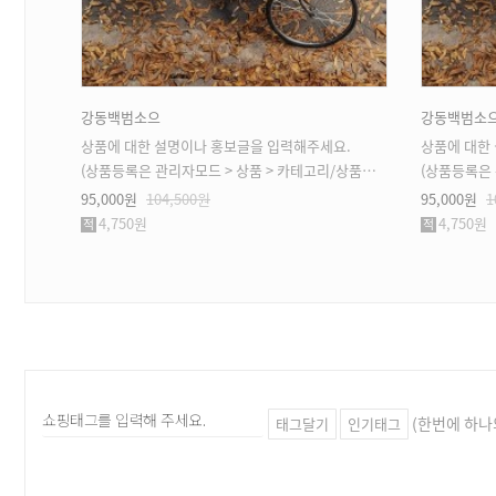
강동백범소으
강동백범소
상품에 대한 설명이나 홍보글을 입력해주세요.
상품에 대한
(상품등록은 관리자모드 > 상품 > 카테고리/상품관리 > 상품등록 가능)
(상품등록은 관리자
95,000원
104,500원
95,000원
1
4,750원
4,750원
(한번에 하나
태그달기
인기태그