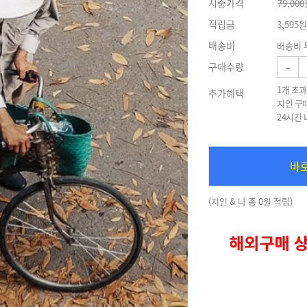
시중가격
79,000
적립금
3,595원
배송비
배송비 
-
구매수량
1개 초과
추가혜택
지인 구
24시간
바
(지인 & 나 총 0원 적립)