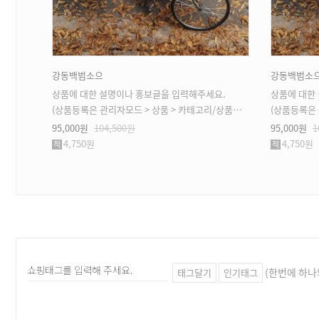
강동백범소으
강동백범소
상품에 대한 설명이나 홍보글을 입력해주세요.
상품에 대한
(상품등록은 관리자모드 > 상품 > 카테고리/상품관리 > 상품등록 가능)
(상품등록은 관리자
95,000원
104,500원
95,000원
1
4,750원
4,750원
(한번에 하나
태그달기
인기태그