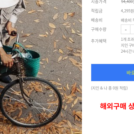
시중가격
94,400
적립금
4,295원
배송비
배송비 
-
구매수량
1개 초과
추가혜택
지인 구
24시간
바
(지인 & 나 총 0원 적립)