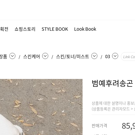
획전
쇼핑스토리
STYLE BOOK
Look Book
장품
스킨케어
스킨/토너/미스트
03
/
/
/
Link Co
범예후려송곤
상품에 대한 설명이나 홍보
(상품등록은 관리자모드 > 
85,
판매가격