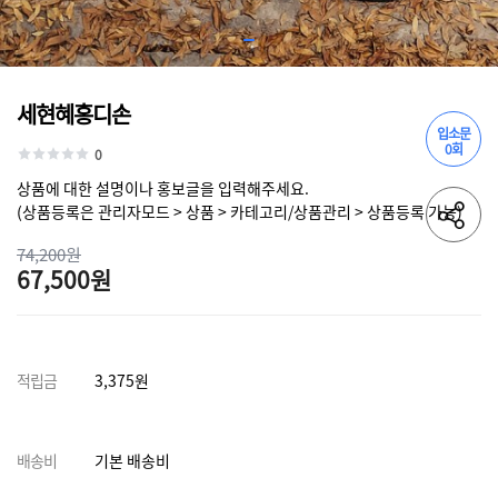
세현혜홍디손
입소문
0회
0
상품에 대한 설명이나 홍보글을 입력해주세요.
(상품등록은 관리자모드 > 상품 > 카테고리/상품관리 > 상품등록 가능)
74,200원
67,500원
적립금
3,375원
배송비
기본 배송비