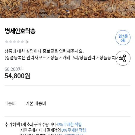
병세안호탁송
입소문
0회
0
상품에 대한 설명이나 홍보글을 입력해주세요.
(상품등록은 관리자모드 > 상품 > 카테고리/상품관리 > 상품등록 가능)
60,200원
54,800원
배송비
기본 배송비
추가혜택
1개 초과 구매 수량 마다
0% 무제한 적립
지인 구매시 마다 결제액의
0% 무제한 적립