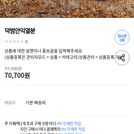
덕범안익열분
입소문
0회
0
상품에 대한 설명이나 홍보글을 입력해주세요.
(상품등록은 관리자모드 > 상품 > 카테고리/상품관리 > 상품등록 가능)
77,700원
70,700원
배송비
기본 배송비
추가혜택
1개 초과 구매 수량 마다
0% 무제한 적립
지인 구매시 마다 결제액의
0% 무제한 적립