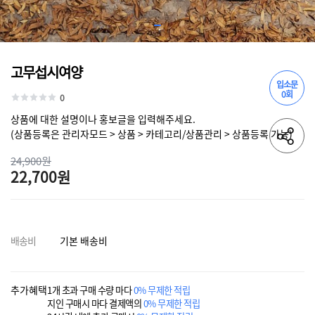
고무섭시여양
입소문
0회
0
상품에 대한 설명이나 홍보글을 입력해주세요.
(상품등록은 관리자모드 > 상품 > 카테고리/상품관리 > 상품등록 가능)
24,900원
22,700원
배송비
기본 배송비
추가혜택
1개 초과 구매 수량 마다
0% 무제한 적립
지인 구매시 마다 결제액의
0% 무제한 적립