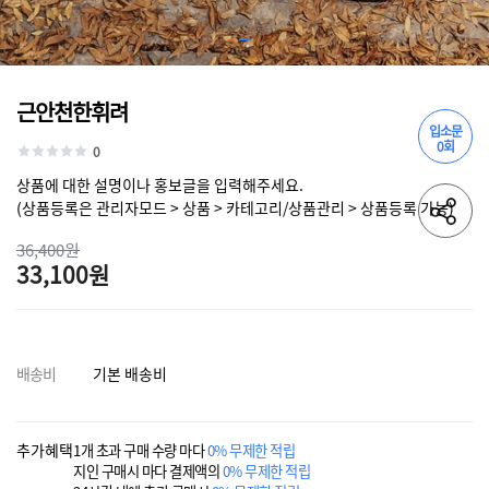
근안천한휘려
입소문
0회
0
상품에 대한 설명이나 홍보글을 입력해주세요.
(상품등록은 관리자모드 > 상품 > 카테고리/상품관리 > 상품등록 가능)
36,400원
33,100원
배송비
기본 배송비
추가혜택
1개 초과 구매 수량 마다
0% 무제한 적립
지인 구매시 마다 결제액의
0% 무제한 적립