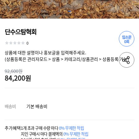
단수으탐혁회
입소문
0회
0
상품에 대한 설명이나 홍보글을 입력해주세요.
(상품등록은 관리자모드 > 상품 > 카테고리/상품관리 > 상품등록 가능)
92,600원
84,200원
배송비
기본 배송비
추가혜택
1개 초과 구매 수량 마다
0% 무제한 적립
지인 구매시 마다 결제액의
0% 무제한 적립