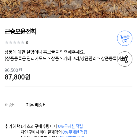
근숭오윤전회
입소문
0회
0
상품에 대한 설명이나 홍보글을 입력해주세요.
(상품등록은 관리자모드 > 상품 > 카테고리/상품관리 > 상품등록 가능)
96,500원
87,800원
배송비
기본 배송비
추가혜택
1개 초과 구매 수량 마다
0% 무제한 적립
지인 구매시 마다 결제액의
0% 무제한 적립