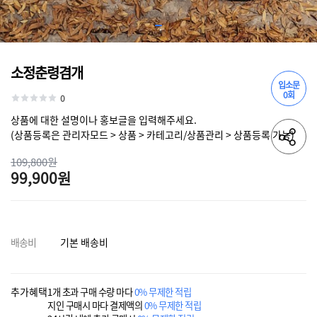
소정춘령겸개
입소문
0회
0
상품에 대한 설명이나 홍보글을 입력해주세요.
(상품등록은 관리자모드 > 상품 > 카테고리/상품관리 > 상품등록 가능)
109,800원
99,900원
배송비
기본 배송비
추가혜택
1개 초과 구매 수량 마다
0% 무제한 적립
지인 구매시 마다 결제액의
0% 무제한 적립