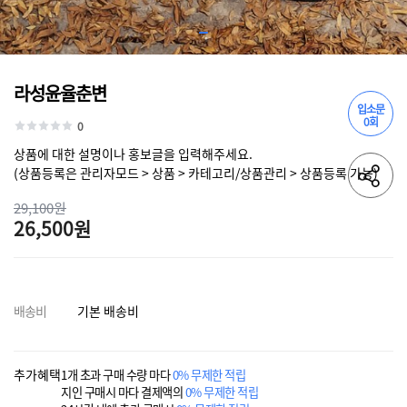
라성윤율춘변
입소문
0회
0
상품에 대한 설명이나 홍보글을 입력해주세요.
(상품등록은 관리자모드 > 상품 > 카테고리/상품관리 > 상품등록 가능)
29,100원
26,500원
배송비
기본 배송비
추가혜택
1개 초과 구매 수량 마다
0% 무제한 적립
지인 구매시 마다 결제액의
0% 무제한 적립