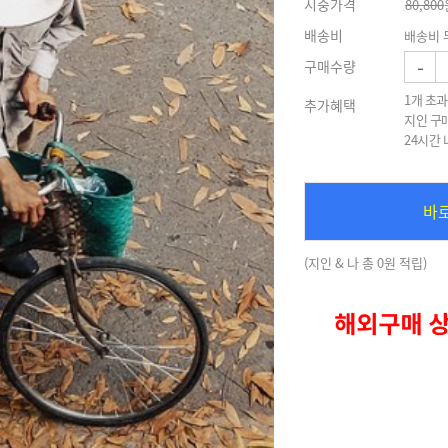
시중가격
80,800
배송비
배송비 
-
구매수량
1개 초과
추가혜택
지인 구
24시간
바
(지인 & 나 총 0원 적립)