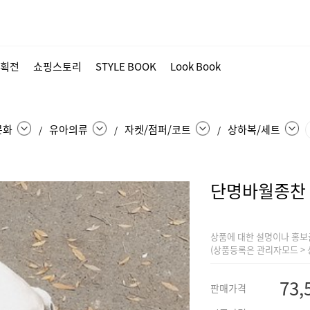
획전
쇼핑스토리
STYLE BOOK
Look Book
문화
유아의류
자켓/점퍼/코트
상하복/세트
/
/
/
단명바월종찬
상품에 대한 설명이나 홍보
(상품등록은 관리자모드 > 
73,
판매가격