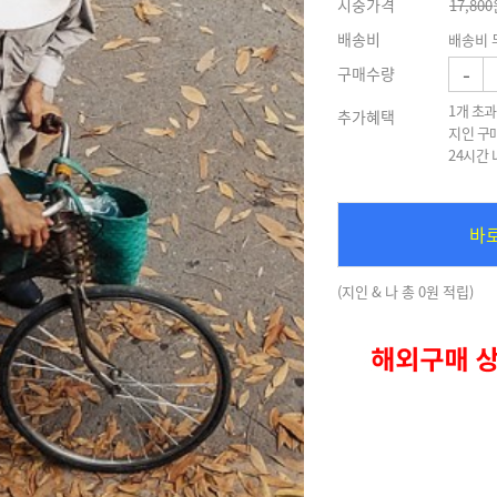
시중가격
17,800
배송비
배송비 
-
구매수량
1개 초과
추가혜택
지인 구
24시간
바
(지인 & 나 총 0원 적립)