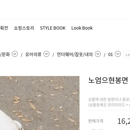
획전
쇼핑스토리
STYLE BOOK
Look Book
/문화
유아의류
언더웨어/잠옷/내의
01
/
/
/
Li
노엄으현봉면
상품에 대한 설명이나 홍보
(상품등록은 관리자모드 > 
16,
판매가격