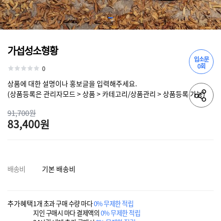
가섭성소형황
입소문
0회
0
상품에 대한 설명이나 홍보글을 입력해주세요.
(상품등록은 관리자모드 > 상품 > 카테고리/상품관리 > 상품등록 가능)
91,700원
83,400원
배송비
기본 배송비
추가혜택
1개 초과 구매 수량 마다
0% 무제한 적립
지인 구매시 마다 결제액의
0% 무제한 적립