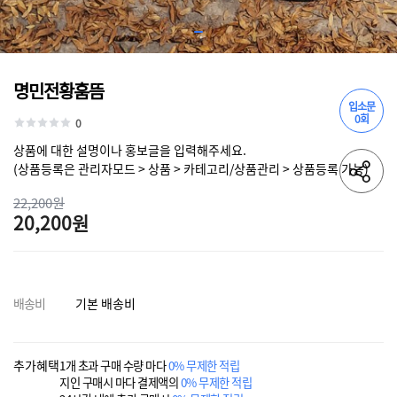
명민전황훔뜸
입소문
0회
0
상품에 대한 설명이나 홍보글을 입력해주세요.
(상품등록은 관리자모드 > 상품 > 카테고리/상품관리 > 상품등록 가능)
22,200원
20,200원
배송비
기본 배송비
추가혜택
1개 초과 구매 수량 마다
0% 무제한 적립
지인 구매시 마다 결제액의
0% 무제한 적립