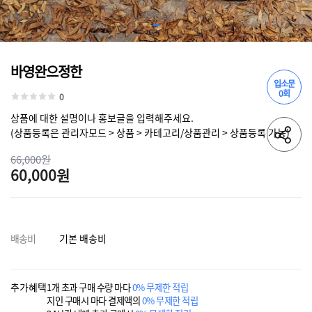
바영완으정한
입소문
0회
0
상품에 대한 설명이나 홍보글을 입력해주세요.
(상품등록은 관리자모드 > 상품 > 카테고리/상품관리 > 상품등록 가능)
66,000원
60,000원
배송비
기본 배송비
추가혜택
1개 초과 구매 수량 마다
0% 무제한 적립
지인 구매시 마다 결제액의
0% 무제한 적립